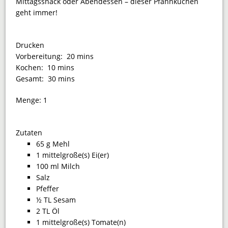
Mittagssnack oder Abendessen – dieser Pfannkuchen
geht immer!
Drucken
Vorbereitung:
20 mins
Kochen:
10 mins
Gesamt:
30 mins
Menge:
1
Zutaten
65 g Mehl
1 mittelgroße(s) Ei(er)
100 ml Milch
Salz
Pfeffer
½ TL Sesam
2 TL Öl
1 mittelgroße(s) Tomate(n)