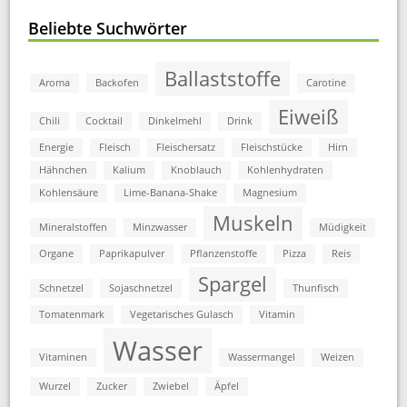
Beliebte Suchwörter
Ballaststoffe
Aroma
Backofen
Carotine
Eiweiß
Chili
Cocktail
Dinkelmehl
Drink
Energie
Fleisch
Fleischersatz
Fleischstücke
Hirn
Hähnchen
Kalium
Knoblauch
Kohlenhydraten
Kohlensäure
Lime-Banana-Shake
Magnesium
Muskeln
Mineralstoffen
Minzwasser
Müdigkeit
Organe
Paprikapulver
Pflanzenstoffe
Pizza
Reis
Spargel
Schnetzel
Sojaschnetzel
Thunfisch
Tomatenmark
Vegetarisches Gulasch
Vitamin
Wasser
Vitaminen
Wassermangel
Weizen
Wurzel
Zucker
Zwiebel
Äpfel