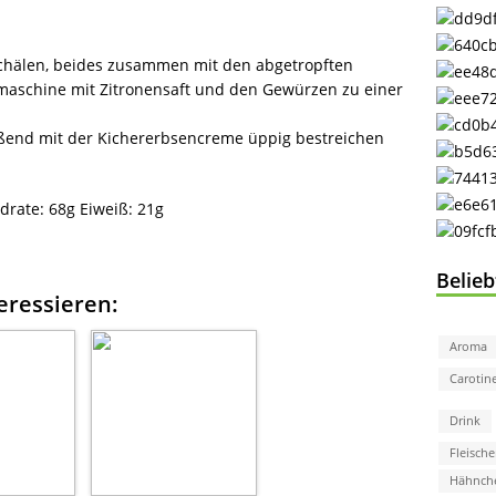
chälen, beides zusammen mit den abgetropften
maschine mit Zitronensaft und den Gewürzen zu einer
eßend mit der Kichererbsencreme üppig bestreichen
drate:
68g
Eiweiß:
21g
Belie
eressieren:
Aroma
Carotin
Drink
Fleische
Hähnch