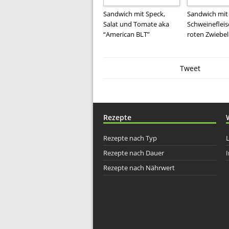
Sandwich mit Speck,
Sandwich mit
Salat und Tomate aka
Schweineflei
“American BLT”
roten Zwiebe
Tweet
Rezepte
Rezepte nach Typ
Rezepte nach Dauer
I
Rezepte nach Nährwert