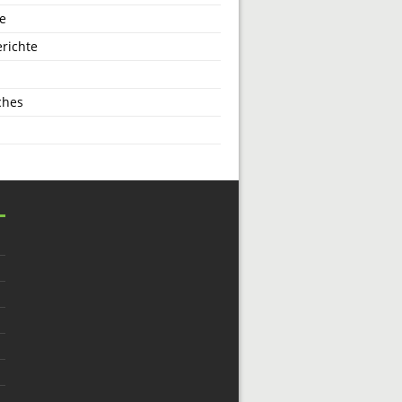
e
richte
ches