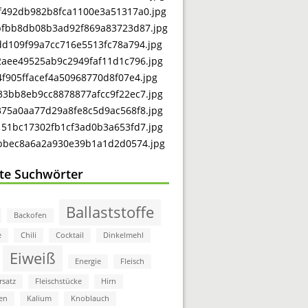
bte Suchwörter
Ballaststoffe
Backofen
e
Chili
Cocktail
Dinkelmehl
Eiweiß
Energie
Fleisch
rsatz
Fleischstücke
Hirn
en
Kalium
Knoblauch