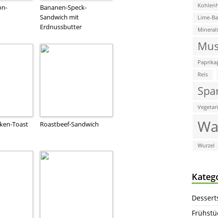
Kohlenh
on-
Bananen-Speck-
Sandwich mit
Lime-B
Erdnussbutter
Mineral
Mus
Paprika
Reis
Spa
Vegetar
Wa
ken-Toast
Roastbeef-Sandwich
Wurzel
Kateg
Dessert
Frühstü