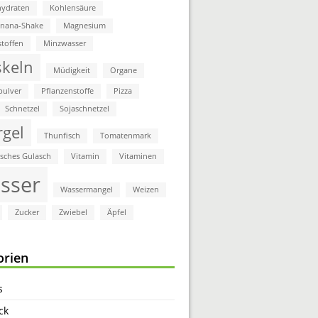
ydraten
Kohlensäure
anana-Shake
Magnesium
stoffen
Minzwasser
keln
Müdigkeit
Organe
pulver
Pflanzenstoffe
Pizza
Schnetzel
Sojaschnetzel
rgel
Thunfisch
Tomatenmark
isches Gulasch
Vitamin
Vitaminen
sser
Wassermangel
Weizen
Zucker
Zwiebel
Äpfel
orien
s
ck