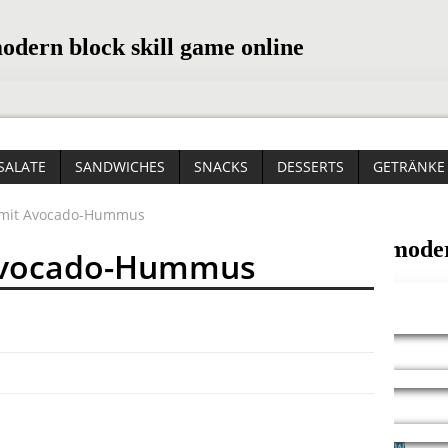
SALATE
SANDWICHES
SNACKS
DESSERTS
GETRÄNKE
 mit Avocado-Hummus
Avocado-Hummus