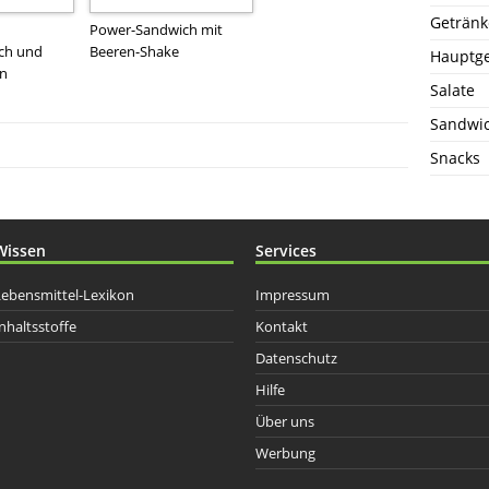
Getränk
Power-Sandwich mit
sch und
Beeren-Shake
Hauptge
ln
Salate
Sandwi
Snacks
Wissen
Services
Lebensmittel-Lexikon
Impressum
nhaltsstoffe
Kontakt
Datenschutz
Hilfe
Über uns
Werbung