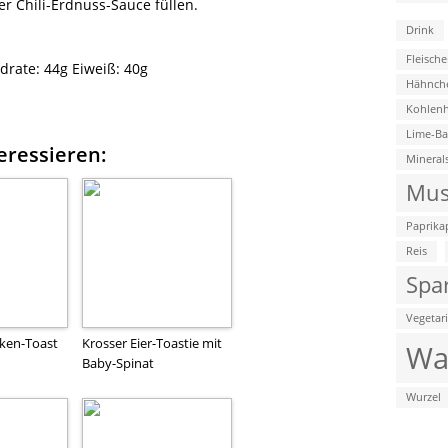
r Chili-Erdnuss-Sauce füllen.
Drink
Fleische
drate:
44g
Eiweiß:
40g
Hähnch
Kohlenh
Lime-B
eressieren:
Mineral
Mus
Paprika
Reis
Spa
Vegetar
ken-Toast
Krosser Eier-Toastie mit
Wa
Baby-Spinat
Wurzel