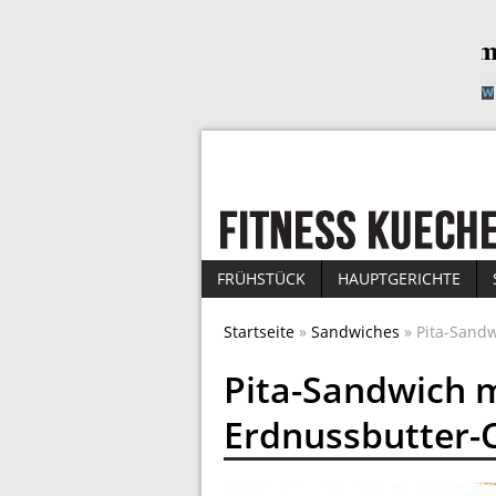
FRÜHSTÜCK
HAUPTGERICHTE
Startseite
»
Sandwiches
» Pita-Sand
Pita-Sandwich 
Erdnussbutter-C