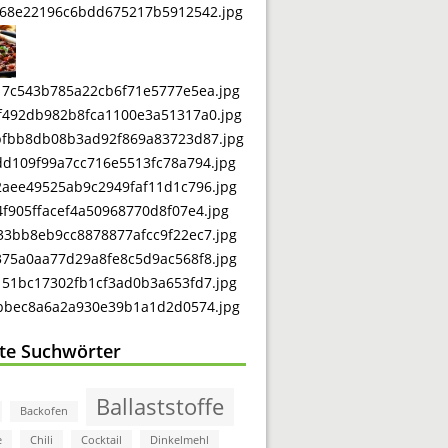
bte Suchwörter
Ballaststoffe
Backofen
e
Chili
Cocktail
Dinkelmehl