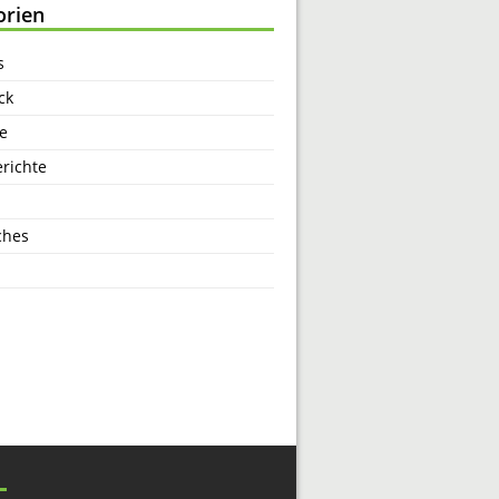
orien
s
ck
e
richte
ches