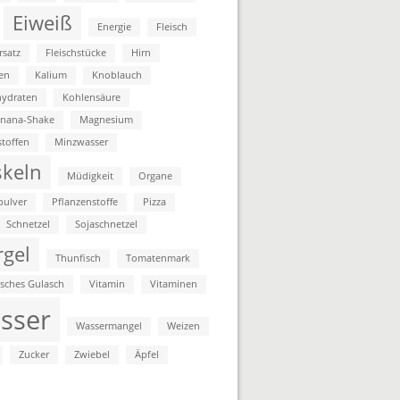
Eiweiß
Energie
Fleisch
rsatz
Fleischstücke
Hirn
en
Kalium
Knoblauch
ydraten
Kohlensäure
anana-Shake
Magnesium
stoffen
Minzwasser
keln
Müdigkeit
Organe
pulver
Pflanzenstoffe
Pizza
Schnetzel
Sojaschnetzel
rgel
Thunfisch
Tomatenmark
isches Gulasch
Vitamin
Vitaminen
sser
Wassermangel
Weizen
Zucker
Zwiebel
Äpfel