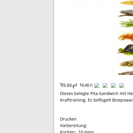
Rezept teilen
Dieses belegte Pita-Sandwich mit H
Krafttraining. Es beflügelt Bizeps
Drucken
Vorbereitung:
Kochen:
10 mins