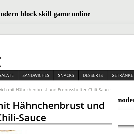
SALATE
SANDWICHES
SNACKS
DESSERTS
GETRÄNKE
wich mit Hähnchenbrust und Erdnussbutter-Chili-Sauce
mit Hähnchenbrust und
hili-Sauce