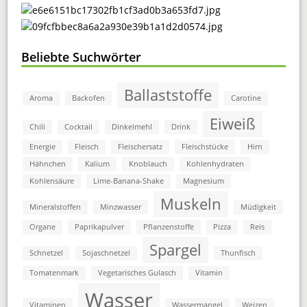
Beliebte Suchwörter
Ballaststoffe
Aroma
Backofen
Carotine
Eiweiß
Chili
Cocktail
Dinkelmehl
Drink
Energie
Fleisch
Fleischersatz
Fleischstücke
Hirn
Hähnchen
Kalium
Knoblauch
Kohlenhydraten
Kohlensäure
Lime-Banana-Shake
Magnesium
Muskeln
Mineralstoffen
Minzwasser
Müdigkeit
Organe
Paprikapulver
Pflanzenstoffe
Pizza
Reis
Spargel
Schnetzel
Sojaschnetzel
Thunfisch
Tomatenmark
Vegetarisches Gulasch
Vitamin
Wasser
Vitaminen
Wassermangel
Weizen