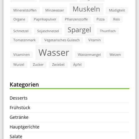
Muskeln
Mineralstoffen
Minzwasser
Müdigkeit
Organe
Paprikapulver
Pflanzenstoffe
Pizza
Reis
Spargel
Schnetzel
Sojaschnetzel
Thunfisch
Tomatenmark
Vegetarisches Gulasch
Vitamin
Wasser
Vitaminen
Wassermangel
Weizen
Wurzel
Zucker
Zwiebel
Äpfel
Kategorien
Desserts
Frühstück
Getränke
Hauptgerichte
Salate