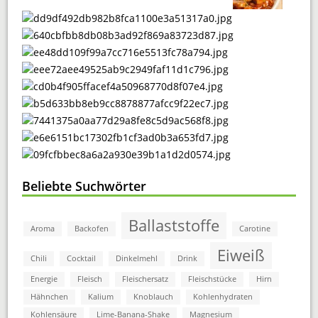
Beliebte Suchwörter
Ballaststoffe
Aroma
Backofen
Carotine
Eiweiß
Chili
Cocktail
Dinkelmehl
Drink
Energie
Fleisch
Fleischersatz
Fleischstücke
Hirn
Hähnchen
Kalium
Knoblauch
Kohlenhydraten
Kohlensäure
Lime-Banana-Shake
Magnesium