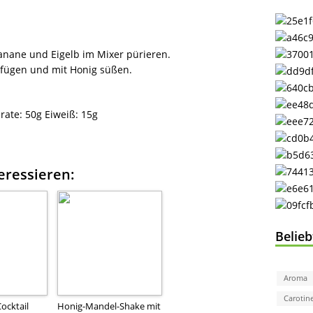
ane und Eigelb im Mixer pü­rie­ren.
fügen und mit Honig sü­ßen.
rate:
50g
Eiweiß:
15g
eressieren:
Belie
Aroma
Carotin
ocktail
Honig-Mandel-Shake mit