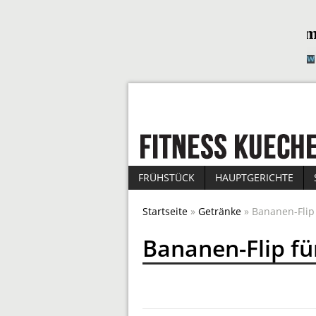
FRÜHSTÜCK
HAUPTGERICHTE
Startseite
»
Getränke
» Bananen-Flip
Bananen-Flip fü