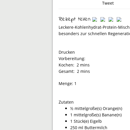
Tweet
Rezept teilen
Leckere-Kohlenhydrat-Protein-Misch
besonders zur schnellen Regenerat
Drucken
Vorbereitung:
Kochen:
2 mins
Gesamt:
2 mins
Menge:
1
Zutaten
½ mittelgroße(s) Orange(n)
1 mittelgroße(s) Banane(n)
1 Stück(e) Eigelb
250 ml Buttermilch