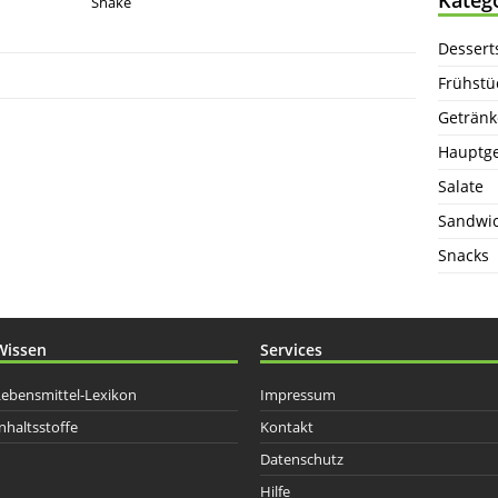
Shake
Dessert
Frühstü
Getränk
Hauptge
Salate
Sandwi
Snacks
Wissen
Services
Lebensmittel-Lexikon
Impressum
nhaltsstoffe
Kontakt
Datenschutz
Hilfe