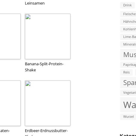
Leinsamen
Drink
Fleische
Hähnch
Kohlenh
Lime-B
Mineral
Mus
Banana-Split-Protein-
Paprika
Shake
Reis
Spa
Vegetar
Wa
Wurzel
aten-
Erdbeer-Erdnussbutter-
Kateg