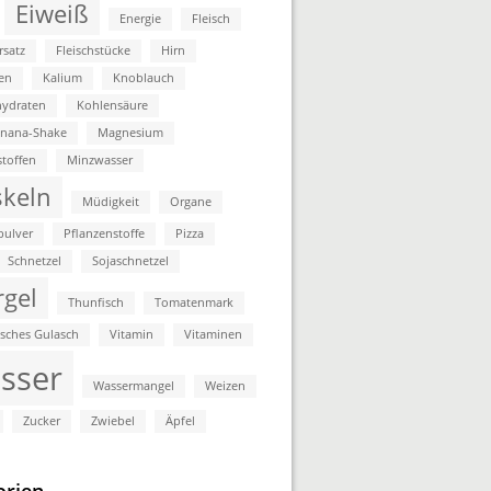
Eiweiß
Energie
Fleisch
rsatz
Fleischstücke
Hirn
en
Kalium
Knoblauch
ydraten
Kohlensäure
anana-Shake
Magnesium
stoffen
Minzwasser
keln
Müdigkeit
Organe
pulver
Pflanzenstoffe
Pizza
Schnetzel
Sojaschnetzel
rgel
Thunfisch
Tomatenmark
isches Gulasch
Vitamin
Vitaminen
sser
Wassermangel
Weizen
Zucker
Zwiebel
Äpfel
orien