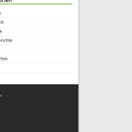
s
ck
e
richte
ches