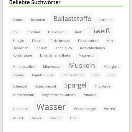
Beliebte Suchwörter
Ballaststoffe
Aroma
Backofen
Carotine
Eiweiß
Chili
Cocktail
Dinkelmehl
Drink
Energie
Fleisch
Fleischersatz
Fleischstücke
Hirn
Hähnchen
Kalium
Knoblauch
Kohlenhydraten
Kohlensäure
Lime-Banana-Shake
Magnesium
Muskeln
Mineralstoffen
Minzwasser
Müdigkeit
Organe
Paprikapulver
Pflanzenstoffe
Pizza
Reis
Spargel
Schnetzel
Sojaschnetzel
Thunfisch
Tomatenmark
Vegetarisches Gulasch
Vitamin
Wasser
Vitaminen
Wassermangel
Weizen
Wurzel
Zucker
Zwiebel
Äpfel