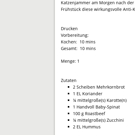
Katzenjammer am Morgen nach der F
Frühstück diese wirkungsvolle Anti-
Drucken
Vorbereitung:
Kochen:
10 mins
Gesamt:
10 mins
Menge:
1
Zutaten
2 Scheiben Mehrkornbrot
1 EL Koriander
¼ mittelgroße(s) Karotte(n)
1 Handvoll Baby-Spinat
100 g Roastbeef
¼ mittelgroße(s) Zucchini
2 EL Hummus