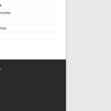
e
richte
ches