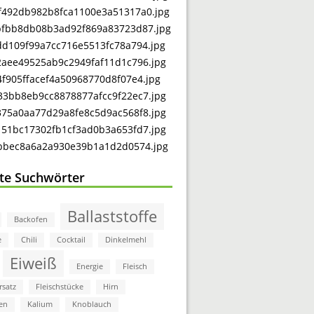
bte Suchwörter
Ballaststoffe
Backofen
e
Chili
Cocktail
Dinkelmehl
Eiweiß
Energie
Fleisch
rsatz
Fleischstücke
Hirn
en
Kalium
Knoblauch