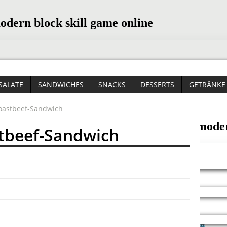
SALATE
SANDWICHES
SNACKS
DESSERTS
GETRÄNKE
Roastbeef-Sandwich
stbeef-Sandwich