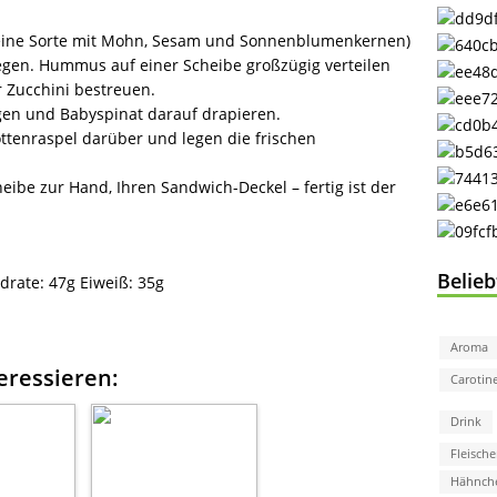
 eine Sorte mit Mohn, Sesam und Sonnenblumenkernen)
egen. Hummus auf einer Scheibe großzügig verteilen
 Zucchini bestreuen.
gen und Babyspinat darauf drapieren.
ttenraspel darüber und legen die frischen
ibe zur Hand, Ihren Sandwich-Deckel – fertig ist der
Belie
drate:
47g
Eiweiß:
35g
Aroma
eressieren:
Carotin
Drink
Fleische
Hähnch