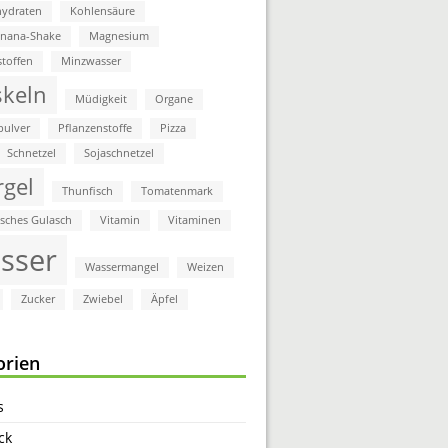
ydraten
Kohlensäure
anana-Shake
Magnesium
stoffen
Minzwasser
keln
Müdigkeit
Organe
pulver
Pflanzenstoffe
Pizza
Schnetzel
Sojaschnetzel
rgel
Thunfisch
Tomatenmark
isches Gulasch
Vitamin
Vitaminen
sser
Wassermangel
Weizen
Zucker
Zwiebel
Äpfel
orien
s
ck