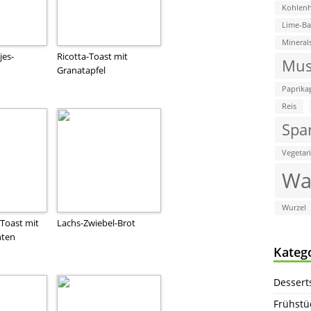
Kohlenh
Lime-B
Mineral
es-
Ricotta-Toast mit
Mus
Granatapfel
Paprika
Reis
Spa
Vegetar
Wa
Wurzel
Toast mit
Lachs-Zwiebel-Brot
hten
Kateg
Dessert
Frühstü