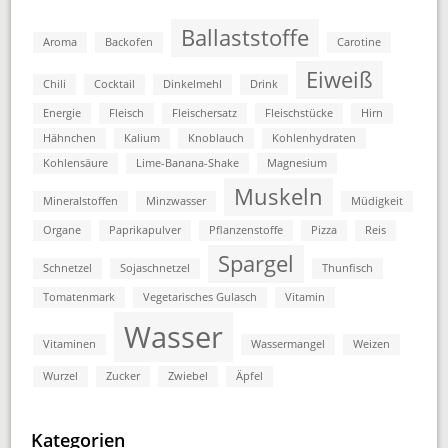
Ballaststoffe
Aroma
Backofen
Carotine
Eiweiß
Chili
Cocktail
Dinkelmehl
Drink
Energie
Fleisch
Fleischersatz
Fleischstücke
Hirn
Hähnchen
Kalium
Knoblauch
Kohlenhydraten
Kohlensäure
Lime-Banana-Shake
Magnesium
Muskeln
Mineralstoffen
Minzwasser
Müdigkeit
Organe
Paprikapulver
Pflanzenstoffe
Pizza
Reis
Spargel
Schnetzel
Sojaschnetzel
Thunfisch
Tomatenmark
Vegetarisches Gulasch
Vitamin
Wasser
Vitaminen
Wassermangel
Weizen
Wurzel
Zucker
Zwiebel
Äpfel
Kategorien