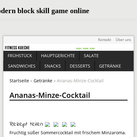
Kontakt
Über uns
FRÜHSTÜCK
HAUPTGERICHTE
SALATE
SANDWICHES
SNACKS
DESSERTS
GETRÄNKE
Startseite
»
Getränke
» Ananas-Minze-Cocktail
Ananas-Minze-Cocktail
Rezept teilen
Fruchtig süßer Sommercocktail mit frischem Minzaroma.